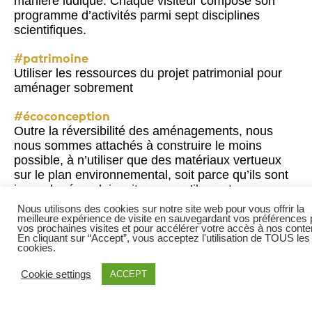
manière ludique. Chaque visiteur compose son
programme d’activités parmi sept disciplines
scientifiques.
#patrimoine
Utiliser les ressources du projet patrimonial pour
aménager sobrement
#écoconception
Outre la réversibilité des aménagements, nous
nous sommes attachés à construire le moins
possible, à n’utiliser que des matériaux vertueux
sur le plan environnemental, soit parce qu’ils sont
issus du réemploi, soit parce qu’ils sont
biosourcés.
Nous utilisons des cookies sur notre site web pour vous offrir la
meilleure expérience de visite en sauvegardant vos préférences 
vos prochaines visites et pour accélérer votre accès à nos conte
#accessibilité
En cliquant sur “Accept”, vous acceptez l'utilisation de TOUS les
L’Expérience Visiteur propose délibé¬rément un
cookies.
parcours libre, sensible et intuitif mais toujours
Cookie settings
ACCEPT
dans une démarche inclusive et collaborative,
accessible à toutes les catégories de publics.