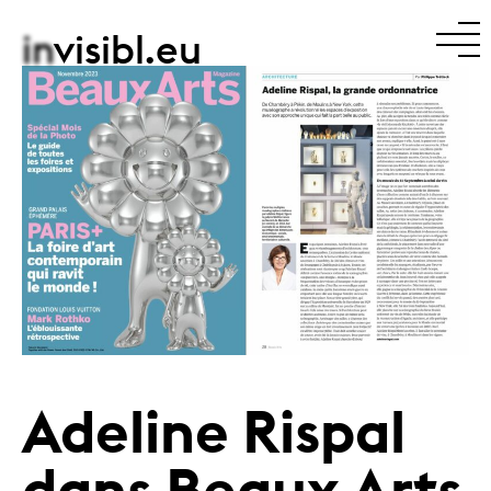
in
visibl.eu
Adeline Rispal
dans Beaux Arts